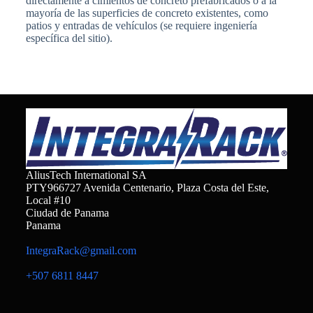
directamente a cimientos de concreto prefabricados o a la
mayoría de las superficies de concreto existentes, como
patios y entradas de vehículos (se requiere ingeniería
específica del sitio).
AliusTech International SA
PTY966727 Avenida Centenario, Plaza Costa del Este,
Local #10
Ciudad de Panama
Panama
IntegraRack@gmail.com
+507 6811 8447